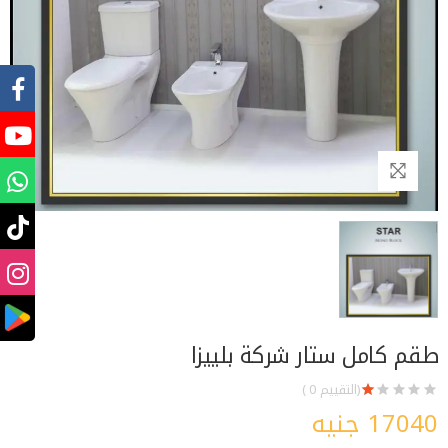
طقم كامل ستار شركة بلييزا
(التقييم 0 )
17040 جنيه