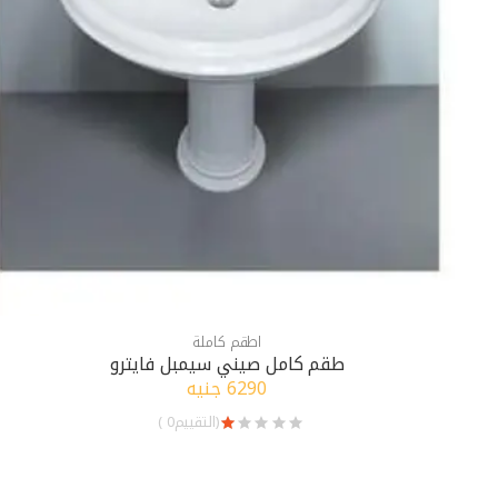
اطقم كاملة
طقم كامل صيني سيمبل فايترو
6290 جنيه
(التقييم0 )