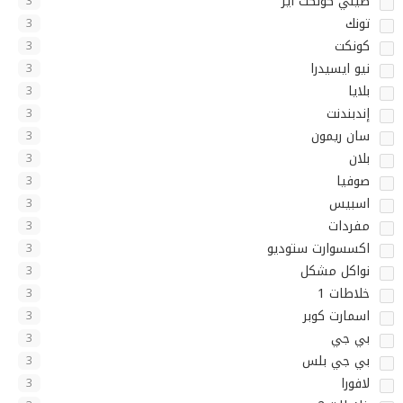
صيني كونكت اير
3
تونك
3
كونكت
3
نيو ايسيدرا
3
بلايا
3
إندبندنت
3
سان ريمون
3
بلان
3
صوفيا
3
اسبيس
3
مفردات
3
اكسسوارت ستوديو
3
نواكل مشكل
3
خلاطات 1
3
اسمارت كوبر
3
بي جي
3
بي جي بلس
3
لافورا
3