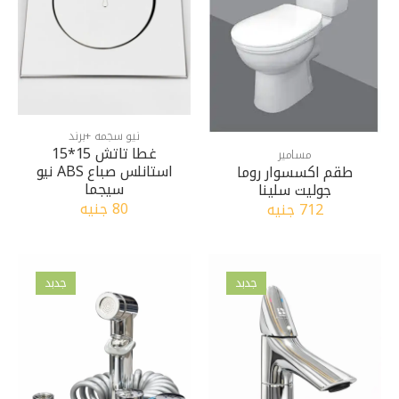
نيو سجمه +برند
غطا تاتش 15*15
مسامير
استانلس صباع ABS نيو
طقم اكسسوار روما
سيجما
جوليت سلينا
80 جنيه
712 جنيه
جدبد
جدبد