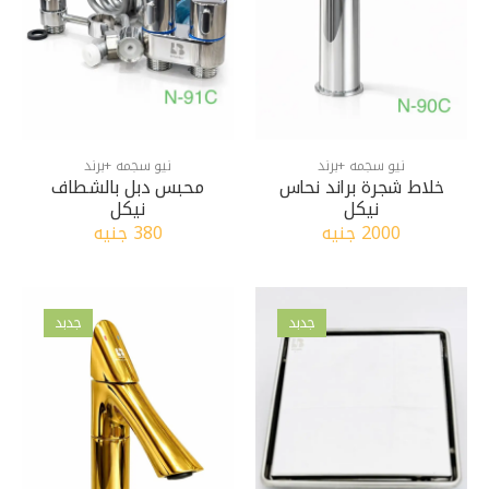
نيو سجمه +برند
نيو سجمه +برند
خلاط شجرة براند نحاس
محبس دبل بالشطاف
نيكل
نيكل
2000 جنيه
380 جنيه
جدبد
جدبد