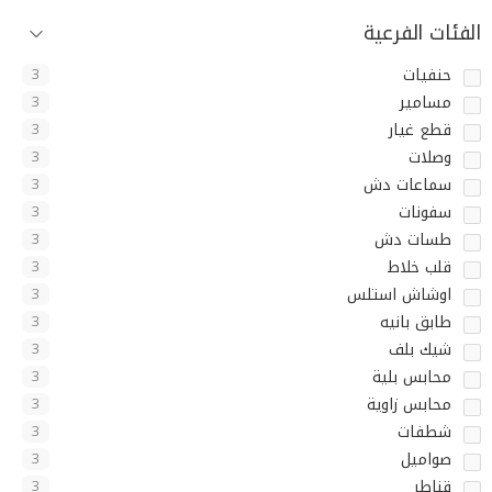
الفئات الفرعية
حنفيات
3
مسامير
3
قطع غيار
3
وصلات
3
سماعات دش
3
سفونات
3
طسات دش
3
قلب خلاط
3
اوشاش استلس
3
طابق بانيه
3
شيك بلف
3
محابس بلية
3
محابس زاوية
3
شطفات
3
صواميل
3
قناطر
3