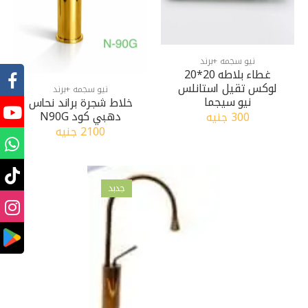
نيو سجمه +برند
غطاء بلاطه 20*20
لوكس تقيل استانلس
نيو سجمه +برند
نيو سيجما
خلاط شجرة براند نحاس
دهبي كود N90G
300 جنيه
2100 جنيه
جدبد