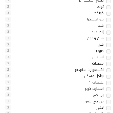
صيني كونكت اير
3
تونك
3
كونكت
3
نيو ايسيدرا
3
بلايا
3
إندبندنت
3
سان ريمون
3
بلان
3
صوفيا
3
اسبيس
3
مفردات
3
اكسسوارت ستوديو
3
نواكل مشكل
3
خلاطات 1
3
اسمارت كوبر
3
بي جي
3
بي جي بلس
3
لافورا
3