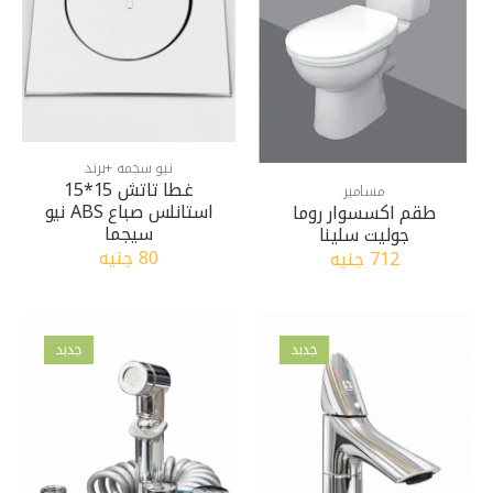
نيو سجمه +برند
غطا تاتش 15*15
مسامير
استانلس صباع ABS نيو
طقم اكسسوار روما
سيجما
جوليت سلينا
80 جنيه
712 جنيه
جدبد
جدبد