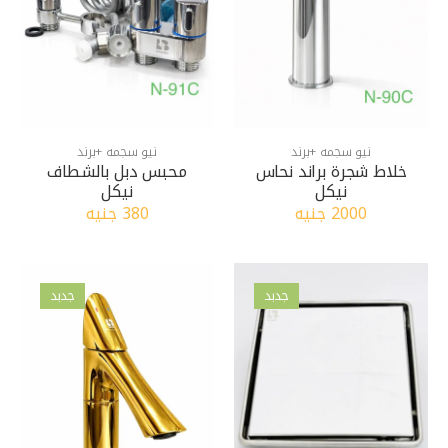
نيو سجمه +برند
نيو سجمه +برند
خلاط شجرة براند نحاس
محبس دبل بالشطاف
نيكل
نيكل
2000 جنيه
380 جنيه
جدبد
جدبد