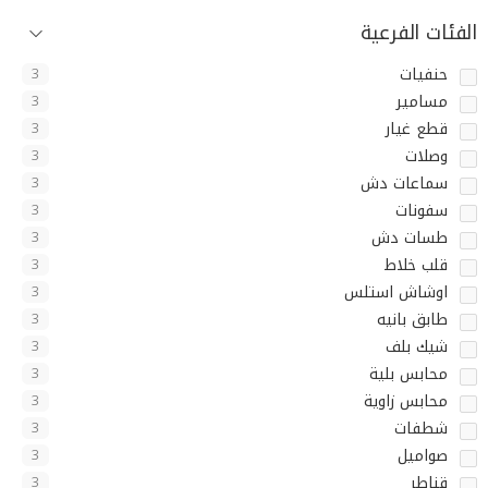
الفئات الفرعية
حنفيات
3
مسامير
3
قطع غيار
3
وصلات
3
سماعات دش
3
سفونات
3
طسات دش
3
قلب خلاط
3
اوشاش استلس
3
طابق بانيه
3
شيك بلف
3
محابس بلية
3
محابس زاوية
3
شطفات
3
صواميل
3
قناطر
3