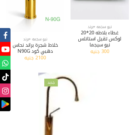
نيو سجمه +برند
غطاء بلاطه 20*20
لوكس تقيل استانلس
نيو سجمه +برند
نيو سيجما
خلاط شجرة براند نحاس
دهبي كود N90G
300 جنيه
2100 جنيه
جدبد