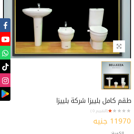
طقم كامل بلييزا شركة بلييزا
(التقييم 0 )
11970 جنيه
الكمية: