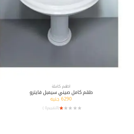
اطقم كاملة
طقم كامل صيني سيمبل فايترو
6290 جنيه
(التقييم0 )