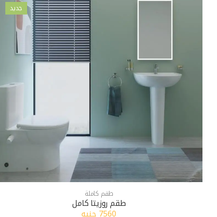
جديد
طقم كاملة
طقم روزيتا كامل
7560 جنيه