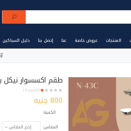
المنتجات
عروض خاصة
عنا
إتصل بنا
دليل السباكين
لتجارة الأدوات الصحية للتجار في مصر 🛒
أول
طقم اكسسوار نيكل براند
(التقييم 0 )
800 جنيه
الكمية:
المقاس: