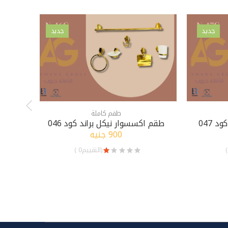
جديد
جديد
طقم كاملة
 047
طقم اكسسوار نيكل براند كود 046
طق
900 جنيه
(التقييم0 )