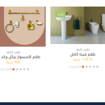
جديد
طقم كاملة
طقم كاملة
طقم فيجا كامل
طقم اكسسوار نيكل براند كود
11810 جنيه
900 جنيه
(التقييم0 )
(التقييم0 )