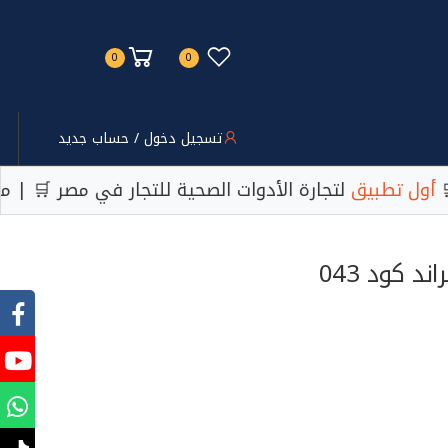
0
0
تسجيل دخول / حساب جديد
 | أسعار تنافسية 💰 | دعم فني متخصص 📞 | 🚿
أول تط
طقم اكسس