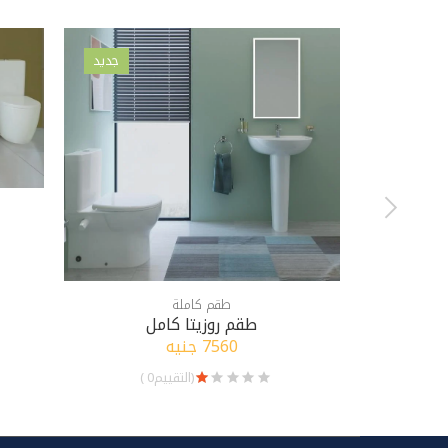
جديد
طقم كاملة
طقم روزيتا كامل
7560 جنيه
(التقييم0 )