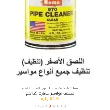
سمارت هوم => مواد اللصق والعزل والشحم
منظف مواسير سمارت 125جم
84.75 جنيه
(التقييم0 )