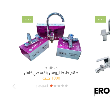
جديد
جديد
خلاطات 9
طقم خلاط ايروس بنفسجي كامل
ط
1800 جنيه
(التقييم0 )