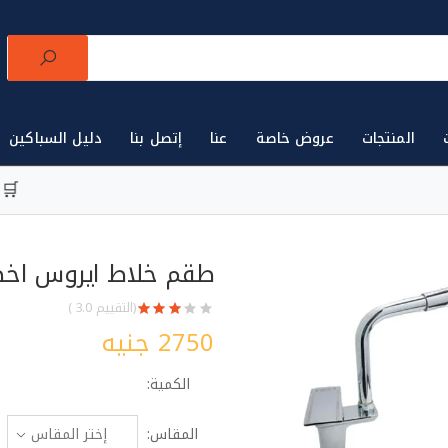
المنتجات
عروض خاصة
عنا
إتصل بنا
دليل السباكين
لتجارة الأدوات الصحية للتجار في مصر 🛒
أول ت
طقم خلاط ايروس اخ
(التقييم 3.0 )
2750 جنيه
الكمية:
المقاس: