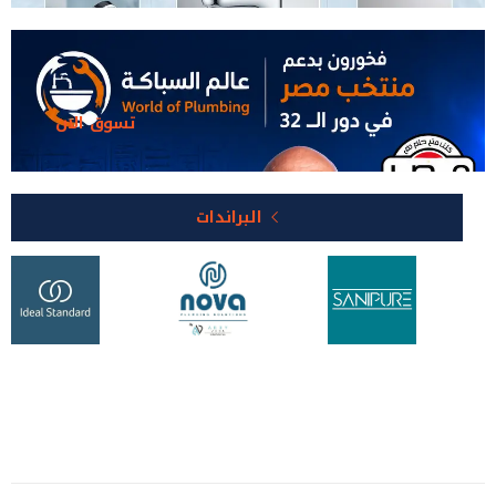
تسوق الان
البراندات