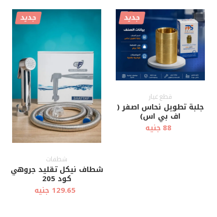
جديد
جديد
أضف إلى
أضف إلى
عرض سريع
عرض سريع
العربة
العربة
قطع غيار
جلبة تطويل نحاس اصفر (
اف بي اس)
88 جنيه
شطفات
شطاف نيكل تقليد جروهي
كود 205
129.65 جنيه