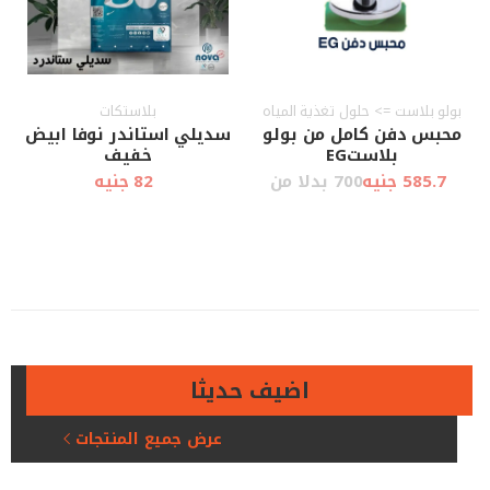
بولو بلاست => حلول تغذية المياه
بلاستكات
محبس دفن كامل من بولو
سديلي استاندر نوفا ابيض
بلاستEG
خفيف
585.7 جنيه
700 بدلا من
82 جنيه
أضف إلى
أضف إلى
عرض سريع
عرض سريع
العربة
العربة
اضيف حديثا
عرض جميع المنتجات