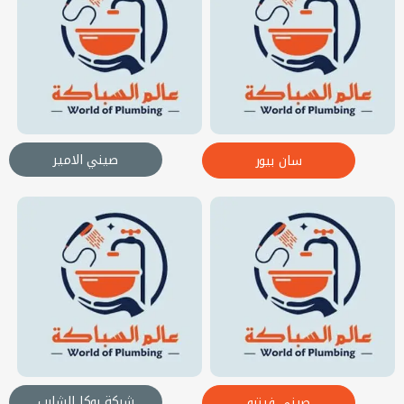
صيني الامير
سان بيور
شركة روكا الشايب
صيني فيترو