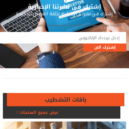
إشترك فى نشرتنا الإخبارية
إشترك فى نشرتنا الإخبارية لتلقة العروض الجديدة
309
/home/u296548860/domains/3alamelsebaka.com/public_html/index.php on line
">
إشترك الان
باقات التشطيب
عرض جميع المنتجات