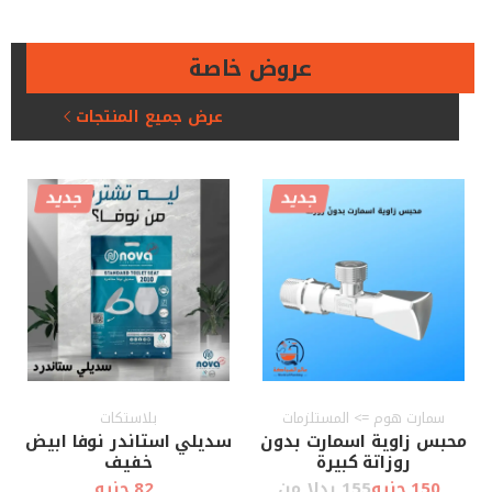
عروض خاصة
عرض جميع المنتجات
جديد
جديد
سمارت هوم => المستلزمات
بلاستكات
محبس زاوية اسمارت بدون
سديلي استاندر نوفا ابيض
روزاتة كبيرة
خفيف
150 جنيه
155 بدلا من
82 جنيه