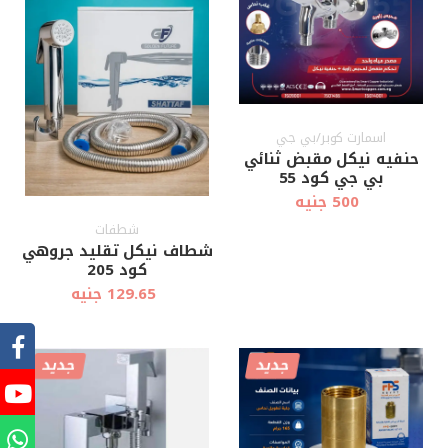
اسمارت كوبر/بي جي
حنفيه نيكل مقبض ثنائي
بي جي كود 55
500 جنيه
شطفات
شطاف نيكل تقليد جروهي
كود 205
129.65 جنيه
جديد
جديد
أضف إلى
أضف إلى
عرض سريع
عرض سريع
العربة
العربة