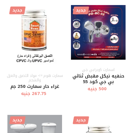
جديد
جديد
أضف إلى
أضف إلى
عرض سريع
عرض سريع
العربة
العربة
اسمارت كوبر/بي جي
حنفيه نيكل مقبض ثنائي
سمارت هوم => مواد اللصق والعزل
والشحم
بي جي كود 55
غراء حار سمارت 250 جم
500 جنيه
267.75 جنيه
جديد
جديد
أضف إلى
أضف إلى
عرض سريع
عرض سريع
العربة
العربة