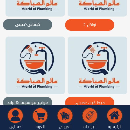
كيفاني<صيني
نواكل 2
مواتير نيو سجما & براند
ميجا فيت <صيني
الرئيسية
البراندات
العروض
العربة
حسابى