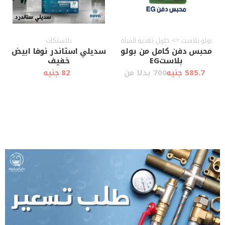
بولو بلاست => حلول تغذية المياه
بلاستكات
محبس دفن كامل من بولو
سديلي استاندر نوفا ابيض
بلاستEG
خفيف
585.7 جنيه
700 بدلا من
82 جنيه
أضف إلى
أضف إلى
عرض سريع
عرض سريع
العربة
العربة