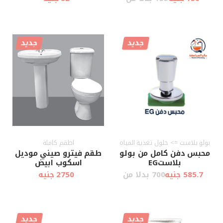
جديد
جديد
أضف إلى
أضف إلى
عرض سريع
عرض سريع
العربة
العربة
بولو بلاست => حلول تغذية المياه
اطقم كاملة
محبس دفن كامل من بولو
طقم فيترو صيني موديل
بلاستEG
اسكوب ابيض
585.7 جنيه
700 بدلا من
2750 جنيه
جديد
جديد