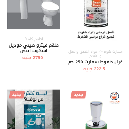
اطقم كاملة
طقم فيترو صيني موديل
اسكوب ابيض
سمارت هوم => مواد اللصق والعزل
والشحم
2750 جنيه
غراء ضغوط سمارت 250 جم
222.5 جنيه
جديد
جديد
أضف إلى
أضف إلى
عرض سريع
عرض سريع
العربة
العربة