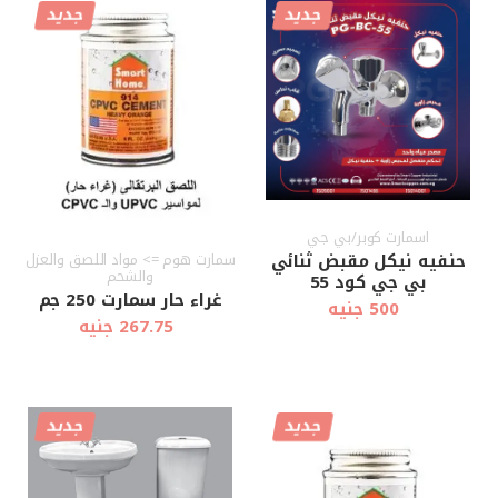
جديد
جديد
أضف إلى
أضف إلى
عرض سريع
عرض سريع
العربة
العربة
اسمارت كوبر/بي جي
حنفيه نيكل مقبض ثنائي
سمارت هوم => مواد اللصق والعزل
والشحم
بي جي كود 55
غراء حار سمارت 250 جم
500 جنيه
267.75 جنيه
جديد
جديد
أضف إلى
أضف إلى
عرض سريع
عرض سريع
العربة
العربة