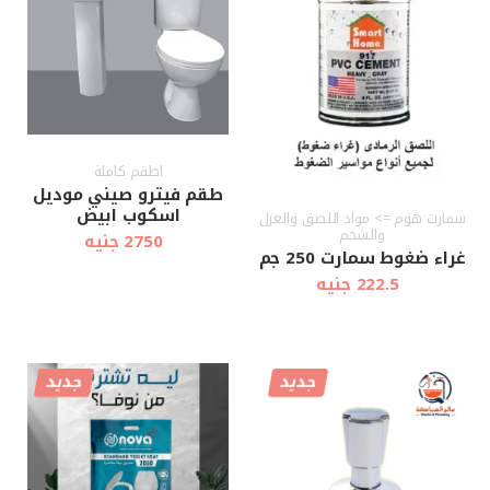
اطقم كاملة
طقم فيترو صيني موديل
اسكوب ابيض
سمارت هوم => مواد اللصق والعزل
والشحم
2750 جنيه
غراء ضغوط سمارت 250 جم
222.5 جنيه
جديد
جديد
أضف إلى
أضف إلى
عرض سريع
عرض سريع
العربة
العربة