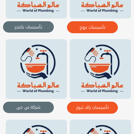
تأسيسات باننجر
تأسيسات بروج
شركة بي جي
تأسيسات راك ثيرم