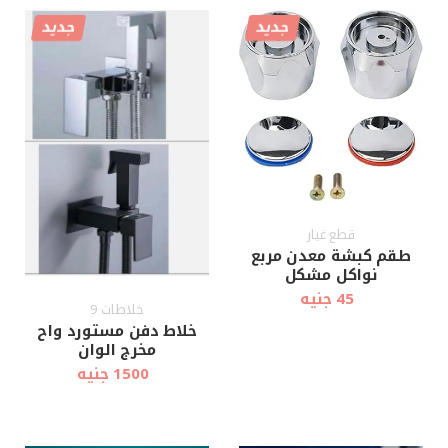
جديد
جديد
قطع غيار
طقم كبشة معدن مربع
نواكل مشكل
45 جنيه
خلاطات 9
خلاط دفن مستورد واح
مخرج الوان
1500 جنيه