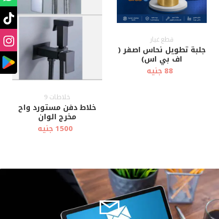
قطع غيار
جلبة تطويل نحاس اصفر (
اف بي اس)
88 جنيه
خلاطات 9
خلاط دفن مستورد واح
مخرج الوان
1500 جنيه
أضف إلى
أضف إلى
عرض سريع
عرض سريع
العربة
العربة