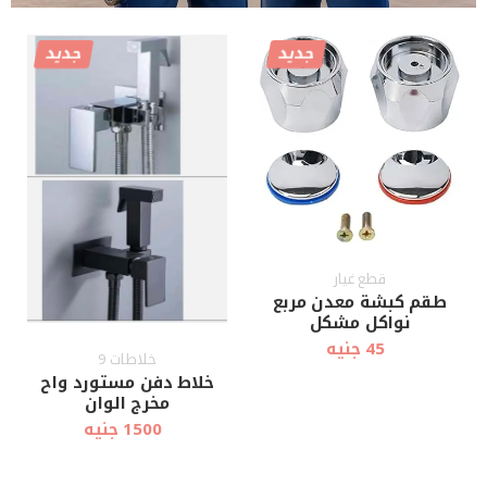
جديد
جديد
قطع غيار
طقم كبشة معدن مربع
نواكل مشكل
45 جنيه
خلاطات 9
خلاط دفن مستورد واح
مخرج الوان
1500 جنيه