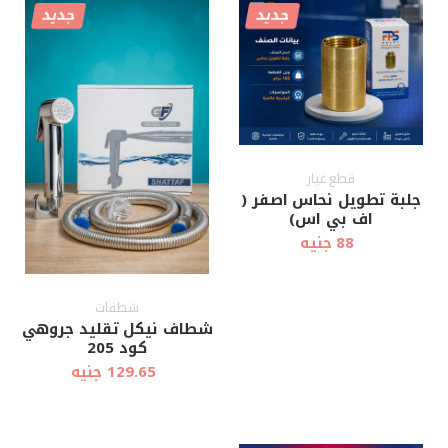
جديد
جديد
أضف إلى
أضف إلى
عرض سريع
عرض سريع
العربة
العربة
قطع غيار
جلبة تطويل نحاس اصفر (
اف بي اس)
88 جنيه
شطفات
شطاف نيكل تقليد جروهي
كود 205
129.65 جنيه