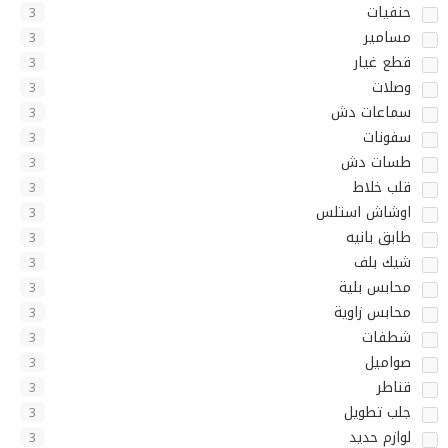
حنفيات
3
مسامير
3
قطع غيار
3
وصلات
3
سماعات دش
3
سفونات
3
طسات دش
3
قلب خلاط
3
اوشاش استلس
3
طابق بانيه
3
شيك بلف
3
محابس بلية
3
محابس زاوية
3
شطفات
3
صواميل
3
قناطر
3
جلب تطويل
3
لوازم حديد
3