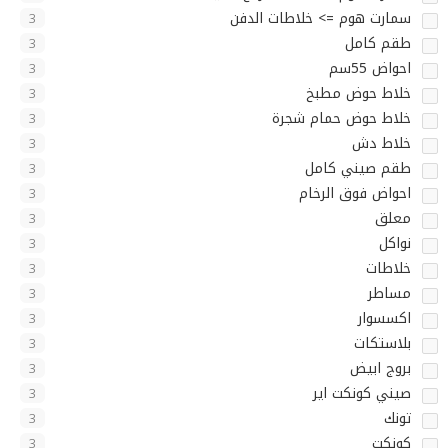
سمارت هوم => خلاطات الدفن
3
طقم كامل
3
احواض 55سم
3
خلاط حوض مطبخ
3
خلاط حوض حمام شجرة
3
خلاط دش
3
طقم صيني كامل
3
احواض فوق الرخام
3
معلق
3
نواكل
3
خلاطات
3
مساطر
3
اكسسوار
3
بلاستكات
3
بروج ابيض
3
صيني كونكت اير
3
تونك
3
كونكت
3