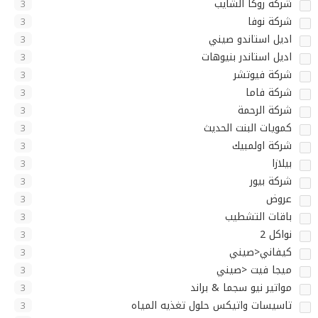
شركة روكا الشايب
3
شركة نوفا
3
اديل استاندو صيني
3
اديل استاندر بنيوهات
3
شركة فيوتشر
3
شركة فاما
3
شركة الرحمة
3
كمويات البنت الحديث
3
شركة اولمبيك
3
بيلازا
3
شركة بيور
3
عروض
3
باقات التشطيب
3
نواكل 2
3
كيفاني<صيني
3
ميجا فيت <صيني
3
مواتير نيو سجما & براند
3
تاسيسات واتيكس حلول تغذيه المياه
3