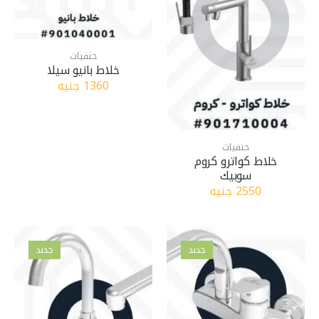
حنفيات
خلاط بانيو سيلا
1360 جنيه
حنفيات
خلاط كواترو كروم
سوبيك
2550 جنيه
جدبد
جدبد