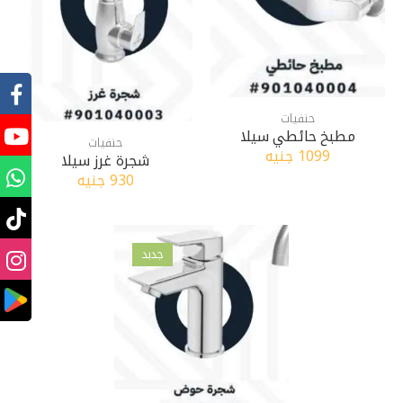
حنفيات
مطبخ حائطي سيلا
حنفيات
1099 جنيه
شجرة غرز سيلا
930 جنيه
جدبد