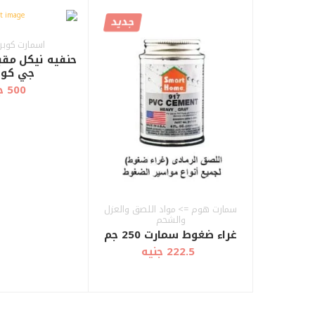
جديد
أضف إلى
أضف إلى
عرض سريع
العربة
العربة
اسمارت كوب
حنفيه نيكل مقب
جي كود 5
500 جنيه
سمارت هوم => مواد اللصق والعزل
والشحم
غراء ضغوط سمارت 250 جم
222.5 جنيه