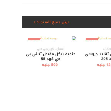
عرض سريع
عرض سريع
العربة
عرض جميع المنتجات
جديد
جديد
فات
اسمارت كوبر/بي جي
تقليد جروهي
حنفيه نيكل مقبض ثنائي بي
20
جي كود 55
جنيه
500 جنيه