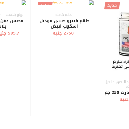
جديد
جديد
أضف إلى
أضف إلى
عرض سريع
عرض سريع
العربة
العربة
اطقم كاملة
بولو بلاست => 
طقم فيترو صيني موديل
محبس دفن ك
اسكوب ابيض
بلاس
2750 جنيه
585.7 جنيه
 اللصق والعزل
م
25 جم
أضف إلى
أضف إلى