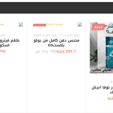
جديد
جديد
بولو بلاست => حلول تغذية المياه
اطقم
محبس دفن كامل من بولو
طقم فيترو
بلاستEG
اسكو
585.7 جنيه
700 بدلا من
2750 ج
ات
 نوفا ابيض
ف