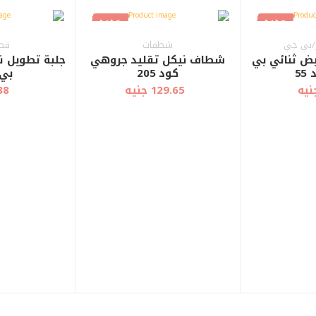
جديد
جديد
أضف إلى
أضف إلى
عرض سريع
عرض سريع
العربة
العربة
ر/بي جي
شطفات
قطع
ض ثنائي بي
شطاف نيكل تقليد جروهي
جلبة تطويل ن
5
كود 205
بي
129.65 جنيه
88 جني