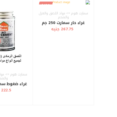
جديد
أضف إلى
أضف إلى
عرض سريع
العربة
العربة
سمارت هوم => مواد اللصق والعزل
والشحم
غراء حار سمارت 250 جم
267.75 جنيه
سمارت هوم => مواد
والشح
غراء ضغوط سمارت 0
222.5 جنيه
أضف إلى
أضف إلى