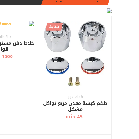
جديد
خلاطات 
خلاط دفن مستور
الوا
1500 جنيه
قطع غيار
طقم كبشة معدن مربع نواكل
مشكل
45 جنيه