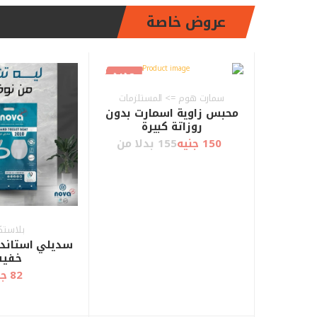
عروض خاصة
جديد
سمارت هوم => المستلزمات
محبس زاوية اسمارت بدون
روزاتة كبيرة
150 جنيه
155 بدلا من
بلاستك
سديلي استاندر
خفي
82 جنيه