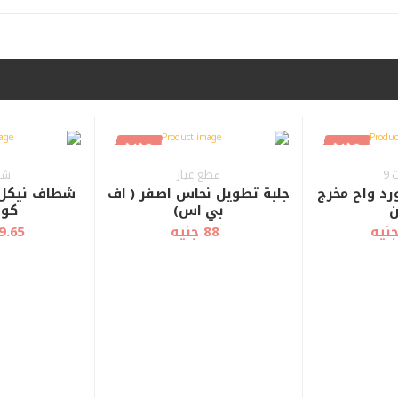
عرض سريع
عرض سريع
العربة
العربة
جديد
جديد
9
قطع غيار
شط
د واح مخرج
جلبة تطويل نحاس اصفر ( اف
شطاف نيكل 
ن
بي اس)
كود 5
88 جنيه
129.65 