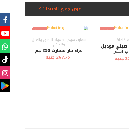
عرض جميع المنتجات
جديد
جديد
 كاملة
سمارت هوم => مواد اللصق والعزل
والشحم
 صيني موديل
غراء حار سمارت 250 جم
ب ابيض
267.75 جنيه
نيه