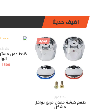
عرض سريع
العربة
العربة
اضيف حديثا
جديد
خلاطات 
خلاط دفن مستور
الوا
1500 جنيه
قطع غيار
طقم كبشة معدن مربع نواكل
مشكل