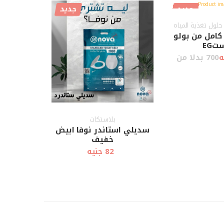
جديد
جديد
أضف إلى
عرض سريع
عرض سريع
العربة
حلول تغذية المياه
امل من بولو
تEG
700 بدلا من
بلاستكات
سديلي استاندر نوفا ابيض
خفيف
82 جنيه
أضف إلى