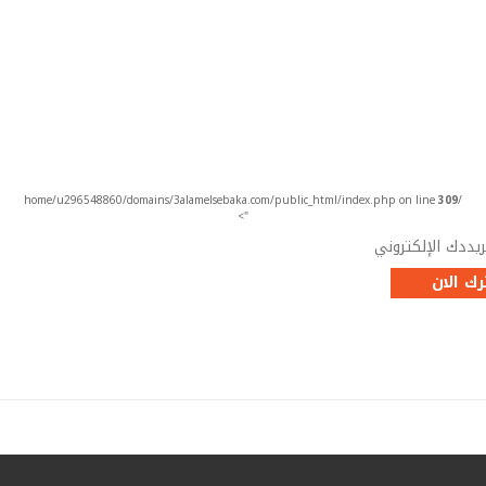
أضف إلى
أضف إلى
عرض سريع
عرض سريع
العربة
العربة
إشترك فى نشرتنا الإخبارية
إشترك فى نشرتنا الإخبارية لتلقة العروض الجديدة
309
/home/u296548860/domains/3alamelsebaka.com/public_html/index.php on line
">
ك الان