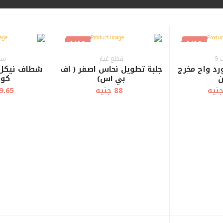
جديد
جديد
9
قطع غيار
شط
د واح مخرج
جلبة تطويل نحاس اصفر ( اف
شطاف نيكل 
ن
بي اس)
كود 5
88 جنيه
129.65 