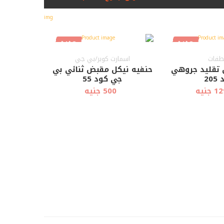
جديد
جديد
فات
اسمارت كوبر/بي جي
تقليد جروهي
حنفيه نيكل مقبض ثنائي بي
20
جي كود 55
جنيه
500 جنيه