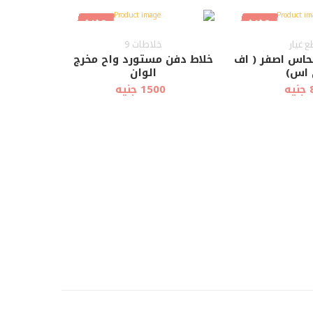
جديد
جديد
أضف إلى
عرض سريع
عرض سريع
العربة
 غيار
خلاطات 9
حاس اصفر ( اف
خلاط دفن مستورد واح مخرج
 اس)
الوان
ه
1500 جنيه