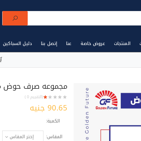
المنتجات
عروض خاصة
عنا
إتصل بنا
دليل السباكين
لتجارة الأدوات الصحية للتجار في مصر 🛒
أو
مجموعه صرف حوض مطبخ 3
(التقييم 0 )
90.65 جنيه
الكمية:
المقاس: