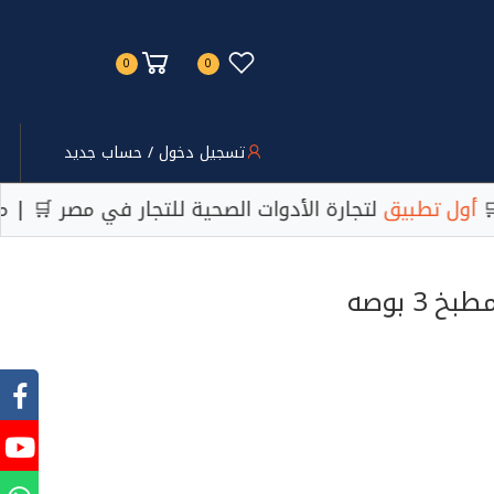
0
0
تسجيل دخول / حساب جديد
 | أسعار تنافسية 💰 | دعم فني متخصص 📞 | 🚿
أول تطب
مجموع