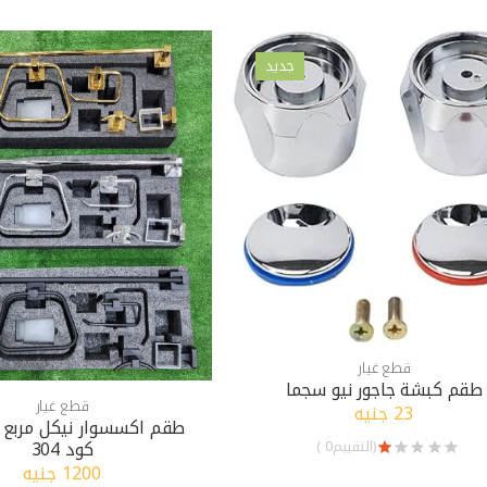
جديد
قطع غيار
طقم كبشة جاجور نيو سجما
قطع غيار
23 جنيه
طقم اكسسوار نيكل مربع 
كود 304
(التقييم0 )
1200 جنيه