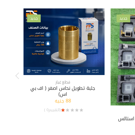
جديد
جديد
قطع غيار
جلبة تطويل نحاس اصفر ( اف بي
اس)
88 جنيه
(التقييم0 )
استالس