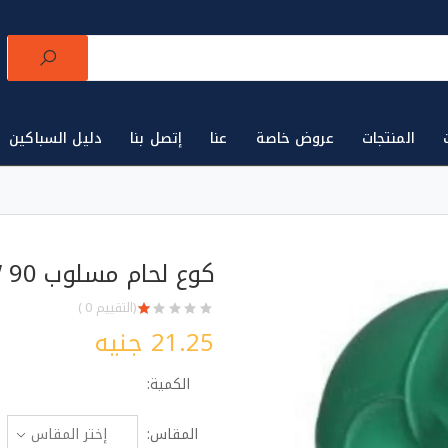
المنتجات
عروض خاصة
عنا
إتصل بنا
دليل السباكين
لتجارة الأدوات الصحية للتجار في مصر 🛒
أ
كوع لحام مسلوب ELBOW 90 اسطورة
(التقييم 0 )
21.25 جنيه
الكمية:
المقاس: