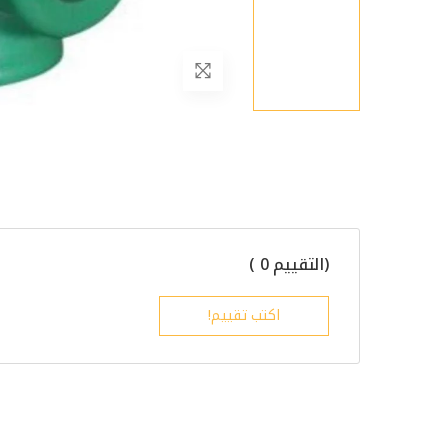
(التقييم 0 )
اكتب تقييم!