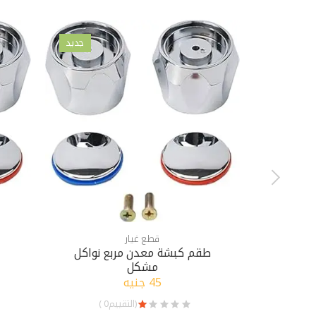
جديد
قطع غيار
طقم كبشة معدن مربع نواكل
مشكل
45 جنيه
(التقييم0 )