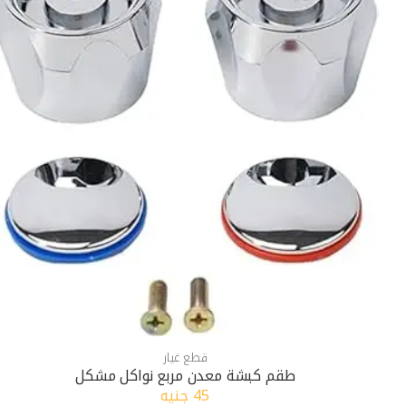
قطع غيار
طقم كبشة معدن مربع نواكل مشكل
45 جنيه