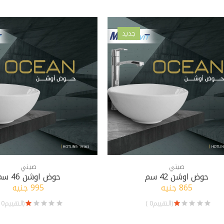
جديد
صيني
صيني
حوض اوشن 42 سم
حوض اوشن 46 سم
865 جنيه
995 جنيه
(التقييم0 )
(التقييم0 )