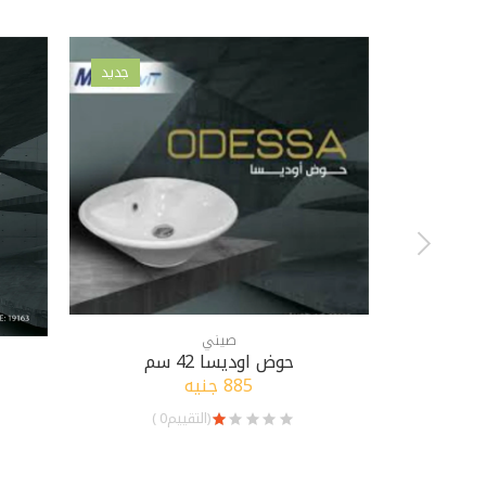
جديد
صيني
حوض اوديسا 42 سم
885 جنيه
(التقييم0 )