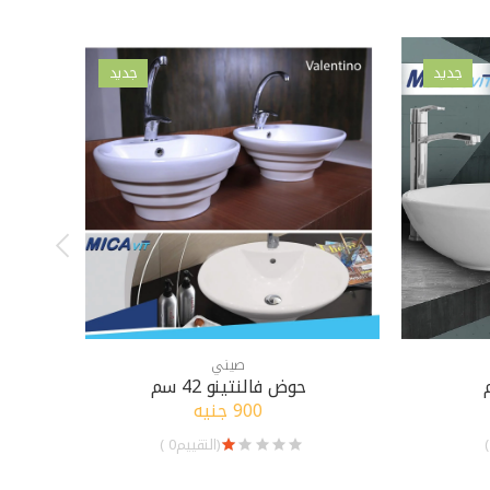
جديد
جديد
صيني
حوض فالنتينو 42 سم
900 جنيه
(التقييم0 )