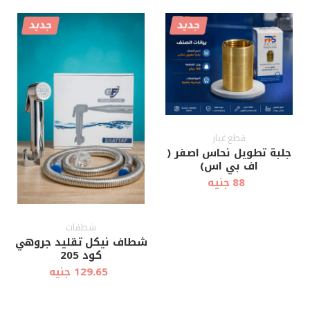
جديد
جديد
أضف إلى
أضف إلى
عرض سريع
عرض سريع
العربة
العربة
قطع غيار
جلبة تطويل نحاس اصفر (
اف بي اس)
88 جنيه
شطفات
شطاف نيكل تقليد جروهي
كود 205
129.65 جنيه