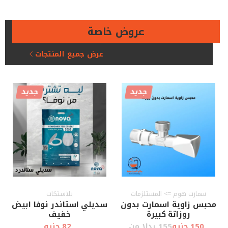
عروض خاصة
عرض جميع المنتجات
جديد
جديد
سمارت هوم => المستلزمات
بلاستكات
محبس زاوية اسمارت بدون
سديلي استاندر نوفا ابيض
روزاتة كبيرة
خفيف
150 جنيه
155 بدلا من
82 جنيه