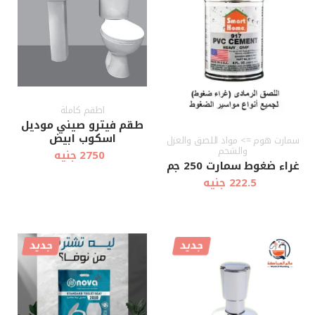
اطقم كاملة
طقم فيترو صيني موديل
اسكوب ابيض
سمارت هوم => مواد اللصق والعزل
والشحم
2750 جنيه
غراء ضغوط سمارت 250 جم
222.5 جنيه
جديد
جديد
أضف إلى
أضف إلى
عرض سريع
عرض سريع
العربة
العربة