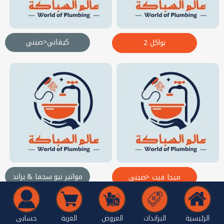
كيفاني<صيني
نواكل 2
مواتير نيو سجما & براند
ميجا فيت <صيني
الرئيسية
البراندات
العروض
العربة
حسابى