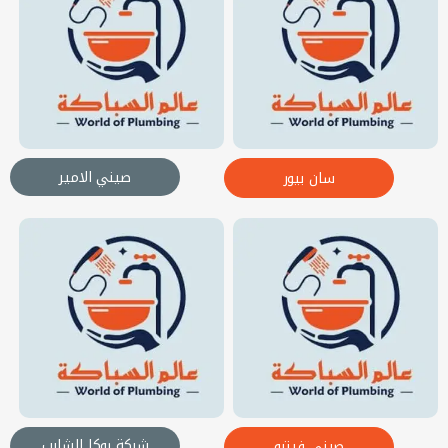
صيني الامير
سان بيور
شركة روكا الشايب
صيني فيترو