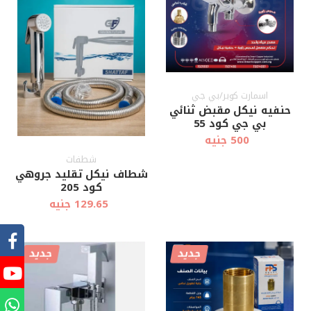
اسمارت كوبر/بي جي
حنفيه نيكل مقبض ثنائي
بي جي كود 55
500 جنيه
شطفات
شطاف نيكل تقليد جروهي
كود 205
129.65 جنيه
جديد
جديد
أضف إلى
أضف إلى
عرض سريع
عرض سريع
العربة
العربة