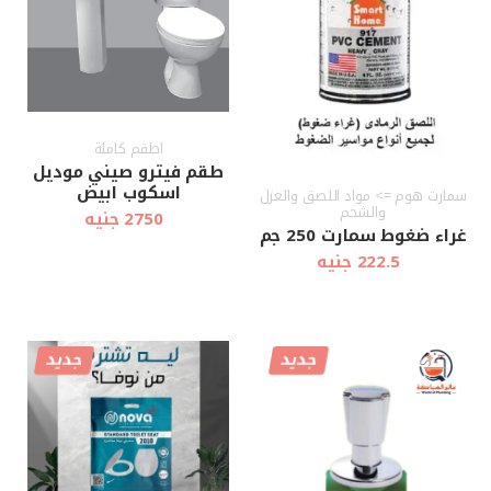
اطقم كاملة
طقم فيترو صيني موديل
اسكوب ابيض
سمارت هوم => مواد اللصق والعزل
والشحم
2750 جنيه
غراء ضغوط سمارت 250 جم
222.5 جنيه
جديد
جديد
أضف إلى
أضف إلى
عرض سريع
عرض سريع
العربة
العربة