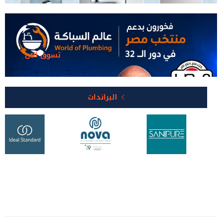
تسوق الان
البراندات