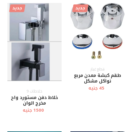
جديد
جديد
قطع غيار
طقم كبشة معدن مربع
نواكل مشكل
45 جنيه
خلاطات 9
خلاط دفن مستورد واح
مخرج الوان
1500 جنيه