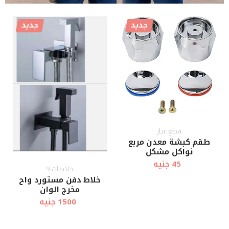
جديد
جديد
قطع غيار
طقم كبشة معدن مربع
نواكل مشكل
45 جنيه
خلاطات 9
خلاط دفن مستورد واح
مخرج الوان
1500 جنيه