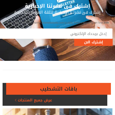
إشترك فى نشرتنا الإخبارية
إشترك فى نشرتنا الإخبارية لتلقة العروض الجديدة
309
/home/u296548860/domains/3alamelsebaka.com/public_html/index.php on line
">
إشترك الان
باقات التشطيب
عرض جميع المنتجات