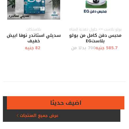
بولو بلاست => حلول تغذية المياه
بلاستكات
محبس دفن كامل من بولو
سديلي استاندر نوفا ابيض
بلاستEG
خفيف
585.7 جنيه
700 بدلا من
82 جنيه
أضف إلى
أضف إلى
عرض سريع
عرض سريع
العربة
العربة
اضيف حديثا
عرض جميع المنتجات