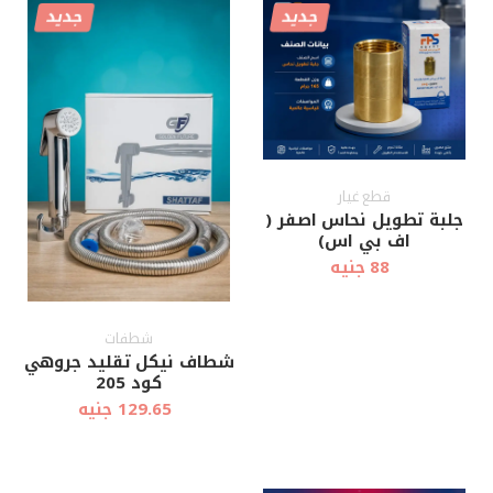
جديد
جديد
أضف إلى
أضف إلى
عرض سريع
عرض سريع
العربة
العربة
قطع غيار
جلبة تطويل نحاس اصفر (
اف بي اس)
88 جنيه
شطفات
شطاف نيكل تقليد جروهي
كود 205
129.65 جنيه