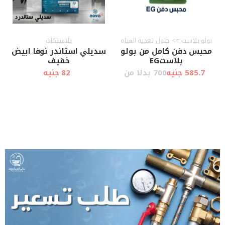
بولو بلاست => حلول تغذية المياه
بلاستكات
محبس دفن كامل من بولو
سديلي استاندر نوفا ابيض
بلاستEG
خفيف
585.7 جنيه
700 بدلا من
82 جنيه
أضف إلى
أضف إلى
عرض سريع
عرض سريع
العربة
العربة