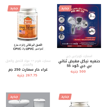
جديد
جديد
أضف إلى
أضف إلى
عرض سريع
عرض سريع
العربة
العربة
اسمارت كوبر/بي جي
حنفيه نيكل مقبض ثنائي
سمارت هوم => مواد اللصق والعزل
والشحم
بي جي كود 55
غراء حار سمارت 250 جم
500 جنيه
267.75 جنيه
جديد
جديد
أضف إلى
أضف إلى
عرض سريع
عرض سريع
العربة
العربة