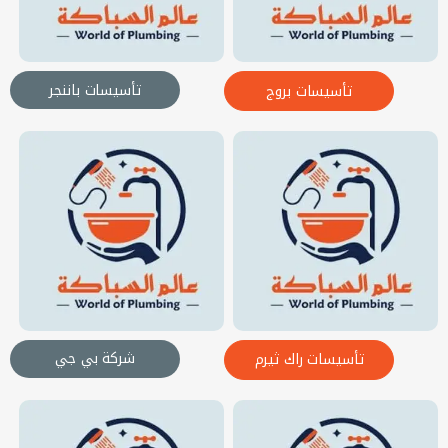
تأسيسات باننجر
تأسيسات بروج
شركة بي جي
تأسيسات راك ثيرم