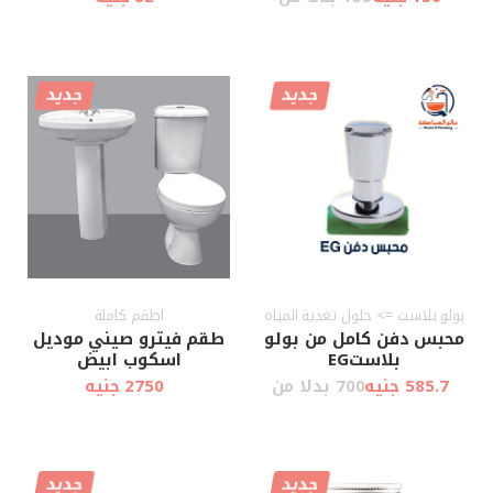
جديد
جديد
أضف إلى
أضف إلى
عرض سريع
عرض سريع
العربة
العربة
بولو بلاست => حلول تغذية المياه
اطقم كاملة
محبس دفن كامل من بولو
طقم فيترو صيني موديل
بلاستEG
اسكوب ابيض
585.7 جنيه
700 بدلا من
2750 جنيه
جديد
جديد