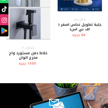
قطع غيار
جلبة تطويل نحاس اصفر (
اف بي اس)
88 جنيه
خلاطات 9
خلاط دفن مستورد واح
مخرج الوان
1500 جنيه
أضف إلى
أضف إلى
عرض سريع
عرض سريع
العربة
العربة