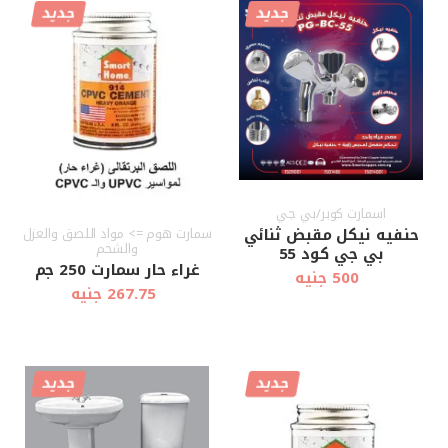
جديد
جديد
أضف إلى
أضف إلى
عرض سريع
عرض سريع
العربة
العربة
اسمارت كوبر/بي جي
حنفيه نيكل مقبض ثنائي
سمارت هوم => مواد اللصق والعزل
والشحم
بي جي كود 55
غراء حار سمارت 250 جم
500 جنيه
267.75 جنيه
جديد
جديد
أضف إلى
أضف إلى
عرض سريع
عرض سريع
العربة
العربة